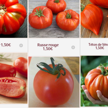
 1,50€
Russe rouge
Téton de Vén
1,50€
1,50€