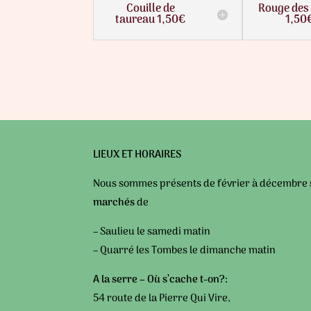
Couille de
Rouge des
taureau 1,50€
1,50
LIEUX ET HORAIRES
Nous sommes présents de février à décembre
marchés
de
–
Saulieu le samedi matin
– Quarré les Tombes le dimanche matin
A la serre –
Où s’cache t-on?
:
54 route de la Pierre Qui Vire,