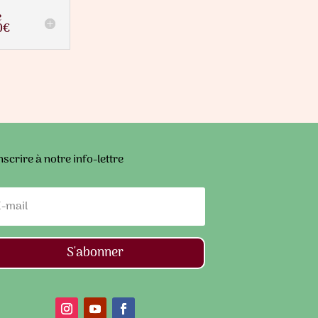
e
0€
nscrire à notre info-lettre
S'abonner